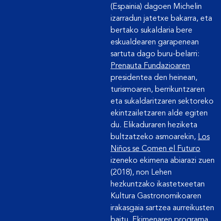
(Espainia) dagoen Michelin
izarradun jatetxe bakarra, eta
bertako sukaldaria bere
eskualdearen garapenean
sartuta dago buru-belarri:
Prenauta Fundazioaren
presidentea den heinean,
turismoaren, berrikuntzaren
eta sukaldaritzaren sektoreko
ekintzailetzaren alde egiten
du. Elikaduraren heziketa
bultzatzeko asmoarekin,
Los
Niños se Comen el Futuro
izeneko ekimena abiarazi zuen
(2018), non Lehen
hezkuntzako ikastetxeetan
Kultura Gastronomikoaren
irakasgaia sartzea aurreikusten
baitu. Ekimenaren programa