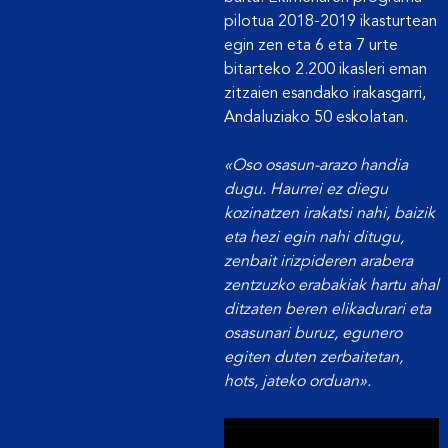
pilotua 2018-2019 ikasturtean
egin zen eta 6 eta 7 urte
bitarteko 2.200 ikasleri eman
zitzaien esandako irakasgarri,
Andaluziako 50 eskolatan.
«Oso osasun-arazo handia
dugu. Haurrei ez diegu
kozinatzen irakatsi nahi, baizik
eta hezi egin nahi ditugu,
zenbait irizpideren arabera
zentzuzko erabakiak hartu ahal
ditzaten beren elikadurari eta
osasunari buruz, egunero
egiten duten zerbaitetan,
hots, jateko orduan».