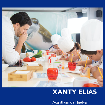
XANTY ELIAS
Acánthum
da Huelvan